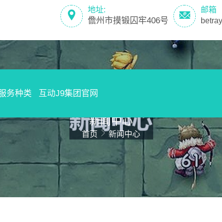
地址:
邮箱
儋州市摸锻囚牢406号
betr
服务种类
互动J9集团官网
新闻中心
首页
新闻中心