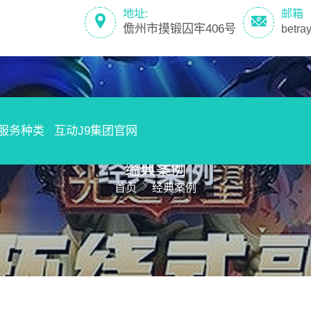
地址:
邮箱
儋州市摸锻囚牢406号
betr
服务种类
互动J9集团官网
经典案例
首页
经典案例