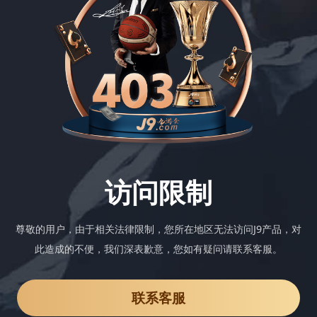
访问限制
尊敬的用户，由于相关法律限制，您所在地区无法访问J9产品，对
此造成的不便，我们深表歉意，您如有疑问请联系客服。
联系客服